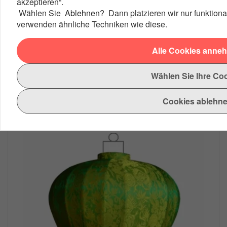
akzeptieren“.
Wählen Sie
Ablehnen?
Dann platzieren wir nur funktion
Rotfarbe Lampion Globus 62
verwenden ähnliche Techniken wie diese.
Handgefertigter roter Seiden-Lampion im Globestil
mit...
Alle Cookies anne
€ 29,95
Wählen Sie Ihre Co
Produkt ansehen
Cookies ablehn