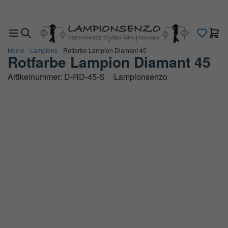
Sichere und flexible Zahlung
Zurück zu
Zurück zu
Home
Lampions
Rotfarbe Lampion Diamant 45
allen
allen
Rotfarbe Lampion Diamant 45
Kategorien
Kategorien
Für
Inspiration
Artikelnummer: D-RD-45-S
Lampionsenzo
aussenbereich
Dekorieren
mit
Weiß
Laternen
Silber
Beleuchtung
Gelb
Gastronomie
Orange
Eventdekoration
Kupfer
Laternen
/ Gold
für
Lila
Außen
Grün